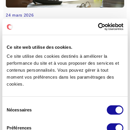
24 mars 2026
Valeurs indicatives IFI au
31/12/2025 des SCPI
Ce site web utilise des cookies.
Les SCPI Renovalys
SCPI Elialys
SCPI Eurovalys
Ce site utilise des cookies destinés à améliorer la
performance du site et à vous proposer des services et
SCPI Eden
contenus personnalisés. Vous pouvez gérer à tout
moment vos préférences dans les paramétrages des
cookies.
Sélection
Nécessaires
du
consentement
Préférences
6 novembre 2025