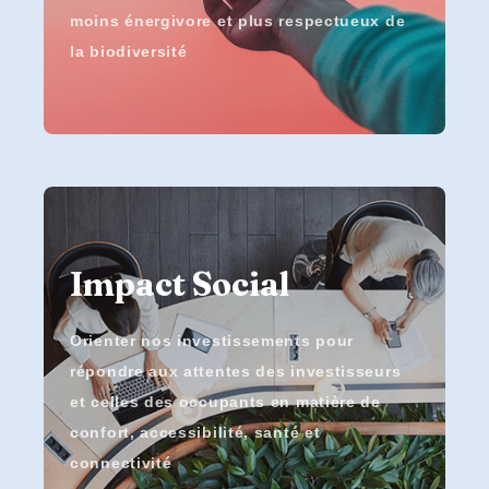
moins énergivore et plus respectueux de
la biodiversité
Impact Social
Orienter nos investissements pour
répondre aux attentes des investisseurs
et celles des occupants en matière de
confort, accessibilité, santé et
connectivité