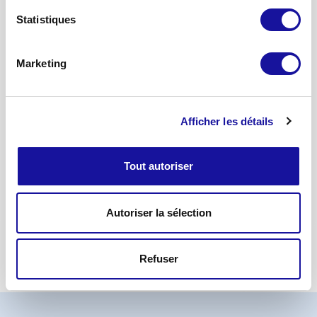
En y adhérant, les signataires s’engagent à
Statistiques
promouvoir les 6 principes :
Intégrer les facteurs ESG dans leurs analyses
Marketing
et décisions d’investissement ;
Être des acteurs actifs et intégrer les enjeux
ESG dans leurs pratiques d’actionnariat ;
Demander une transparence adéquate sur les
Afficher les détails
sujets ESG de la part des entités dans
lesquelles ils investissent;
Promouvoir l’adoption et la mise en œuvre des
Tout autoriser
PRI au sein du secteur de l’investissement ;
Collaborer pour améliorer l’efficacité de la mise
en œuvre des Principes ;
Autoriser la sélection
Rendre compte de leurs activités et progrès
dans ce domaine.
Refuser