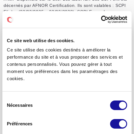
décernés par AFNOR Certification. Ils sont valables : SCPI
Elialys (23/02/2025 – 22/02/2028), SCPI Eurovalys
(23/02/2025 – 22/02/2028), Eden (04/02/2025 –
03/02/2028). Les SCPI labellisées sont classées article 8 au
sens du Règlement Disclosure. Pour en savoir plus sur le
label ISR, ses modalités d’octroi et la liste des fonds
Ce site web utilise des cookies.
immobiliers labellisés, consultez le site :
http://www.lelabelisr.fr
.
Ce site utilise des cookies destinés à améliorer la
performance du site et à vous proposer des services et
contenus personnalisés. Vous pouvez gérer à tout
Advenis REIM signataire des
moment vos préférences dans les paramétrages des
cookies.
PRI
Créé en 2006 sous l’égide des Nations Unies, le PRI
Sélection
résulte d’une collaboration entre des investisseurs
Nécessaires
du
internationaux, des gestionnaires de fonds et
consentement
diverses institutions financières.
Préférences