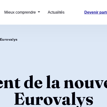
Mieux comprendre
Actualités
Devenir part
 Eurovalys
t de la nouv
Eurovalys