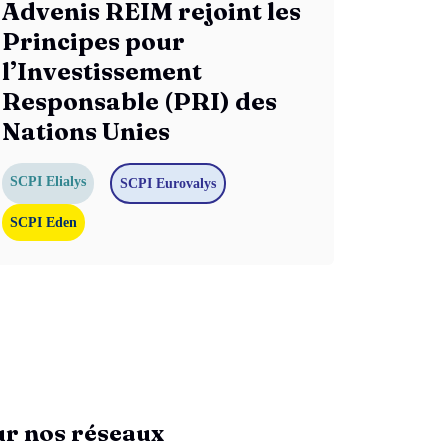
Advenis REIM rejoint les
Principes pour
l’Investissement
Responsable (PRI) des
Nations Unies
SCPI Elialys
SCPI Eurovalys
SCPI Eden
ur nos réseaux