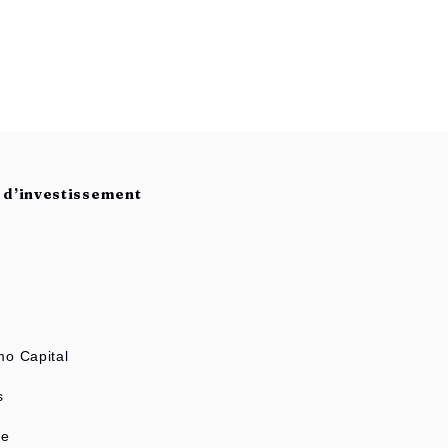
s d’investissement
s
o Capital
s
ne