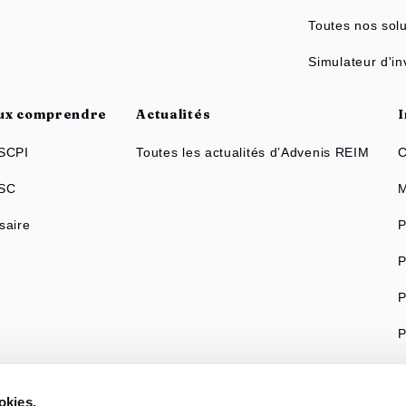
Toutes nos solu
Simulateur d'i
ux comprendre
Actualités
SCPI
Toutes les actualités d’Advenis REIM
C
 SC
M
saire
P
P
P
P
res sites du groupe Advenis
okies.