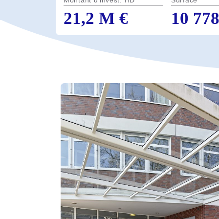
Montant d'invest. HD
Surface
21,2 M €
10 77