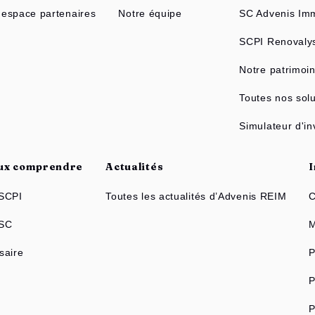
espace partenaires
Notre équipe
SC Advenis Imm
SCPI Renovaly
Notre patrimoi
Toutes nos solu
Simulateur d'i
ux comprendre
Actualités
SCPI
Toutes les actualités d’Advenis REIM
C
 SC
M
saire
P
P
P