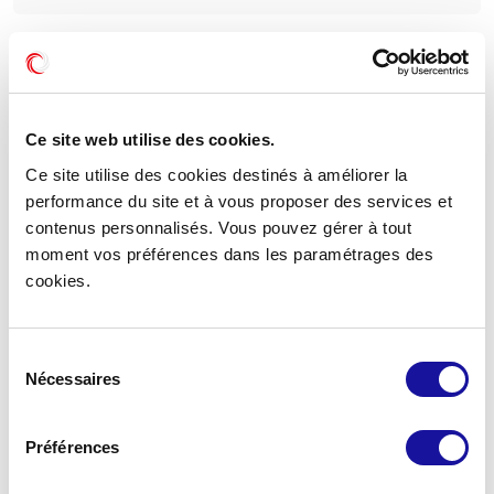
Ce site web utilise des cookies.
Ce site utilise des cookies destinés à améliorer la
performance du site et à vous proposer des services et
contenus personnalisés. Vous pouvez gérer à tout
moment vos préférences dans les paramétrages des
cookies.
Wolfsburg Hannoversche
Sélection
23 M€
Montant d’invest. HD
Nécessaires
du
consentement
12 100 m²
Surface
Préférences
09/2023
Date d’acquisition
Typologie