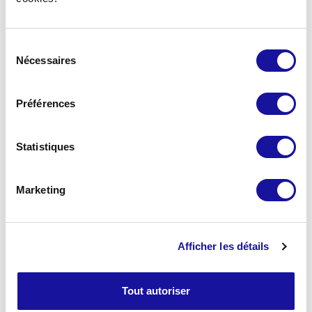
Sélection
Nécessaires
du
consentement
Préférences
Statistiques
Eastman
Marketing
6 M €
Montant d’invest. HD
2 149 m²
Surface
Afficher les détails
12/05/2026
Date d’acquisition
Light industrial
Tout autoriser
Typologie