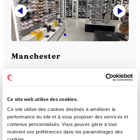
Manchester
614 m²
Surface
06/2026
Date d’acquisition
Commerce
Typologie
Ce site web utilise des cookies.
Unique
Locataire
Ce site utilise des cookies destinés à améliorer la
performance du site et à vous proposer des services et
SCPI Eden
contenus personnalisés. Vous pouvez gérer à tout
moment vos préférences dans les paramétrages des
cookies.