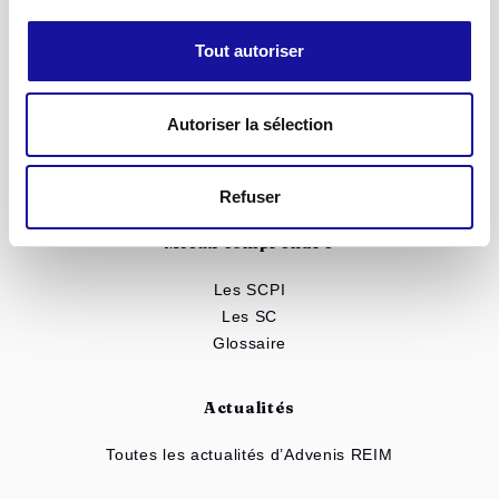
SCPI Eurovalys
SCPI Elialys
Tout autoriser
SC Advenis Immo Capital
SCPI Renovalys
Autoriser la sélection
Notre patrimoine
Toutes nos solutions
Simulateur d'investissement
Refuser
Mieux comprendre
Les SCPI
Les SC
Glossaire
Actualités
Toutes les actualités d’Advenis REIM