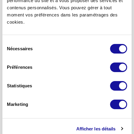
performance du site et à vous proposer des services et
contenus personnalisés. Vous pouvez gérer à tout
moment vos préférences dans les paramétrages des
Accueil
cookies.
Devenir partenaire
Nous contacter
Sélection
Mon espace associé
Nécessaires
du
Mon espace partenaires
consentement
Préférences
A propos
Qui sommes-nous ?
Statistiques
Notre stratégie
Nos engagements
Notre équipe
Marketing
Nos solutions d’investissement
Afficher les détails
SCPI Eden