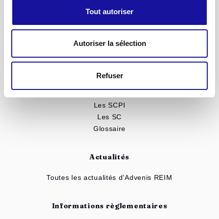
SC Advenis Immo Capital
Tout autoriser
SCPI Renovalys
Notre patrimoine
Autoriser la sélection
Toutes nos solutions
Simulateur d'investissement
Refuser
Mieux comprendre
Les SCPI
Les SC
Glossaire
Actualités
Toutes les actualités d’Advenis REIM
Informations règlementaires