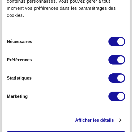
contenus personnalisés. Vous pouvez gérer à tout
Accueil
moment vos préférences dans les paramétrages des
cookies.
Devenir partenaire
Nous contacter
Mon espace associé
Sélection
Mon espace partenaires
Nécessaires
du
consentement
A propos
Préférences
Qui sommes-nous ?
Notre stratégie
Statistiques
Nos engagements
Notre équipe
Marketing
Nos solutions d’investissement
SCPI Eden
Afficher les détails
SCPI Eurovalys
SCPI Elialys