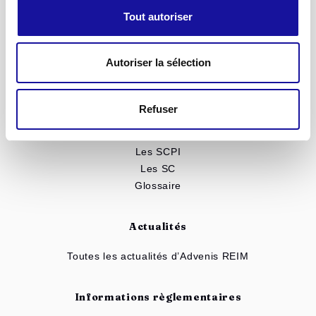
SC Advenis Immo Capital
Tout autoriser
SCPI Renovalys
Notre patrimoine
Autoriser la sélection
Toutes nos solutions
Simulateur d'investissement
Refuser
Mieux comprendre
Les SCPI
Les SC
Glossaire
Actualités
Toutes les actualités d’Advenis REIM
Informations règlementaires