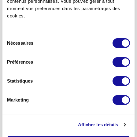
contenus personnalisés. Vous pouvez gérer à tout
Accueil
moment vos préférences dans les paramétrages des
cookies.
Devenir partenaire
Nous contacter
Mon espace associé
Sélection
Mon espace partenaires
Nécessaires
du
consentement
A propos
Préférences
Qui sommes-nous ?
Notre stratégie
Statistiques
Nos engagements
Notre équipe
Marketing
Nos solutions d’investissement
SCPI Eden
Afficher les détails
SCPI Eurovalys
SCPI Elialys