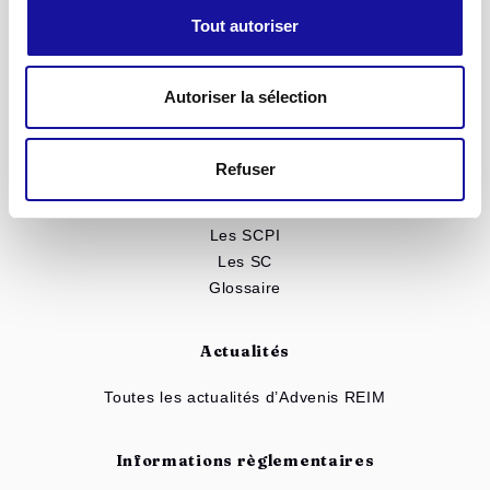
SC Advenis Immo Capital
Tout autoriser
SCPI Renovalys
Notre patrimoine
Autoriser la sélection
Toutes nos solutions
Simulateur d'investissement
Refuser
Mieux comprendre
Les SCPI
Les SC
Glossaire
Actualités
Toutes les actualités d’Advenis REIM
Informations règlementaires