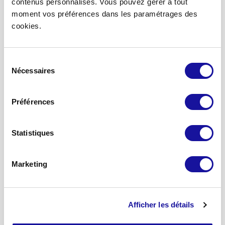
contenus personnalisés. Vous pouvez gérer à tout
Accueil
moment vos préférences dans les paramétrages des
cookies.
Devenir partenaire
Nous contacter
Mon espace associé
Sélection
Mon espace partenaires
Nécessaires
du
consentement
A propos
Préférences
Qui sommes-nous ?
Notre stratégie
Statistiques
Nos engagements
Notre équipe
Marketing
Nos solutions d’investissement
SCPI Eden
Afficher les détails
SCPI Eurovalys
SCPI Elialys