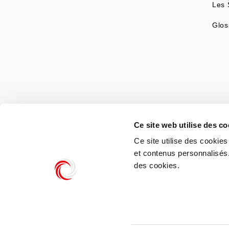
Les
Glos
Aut
Ce site web utilise des co
Adve
Ce site utilise des cookie
et contenus personnalisés
Adve
des cookies.
Adve
Adve