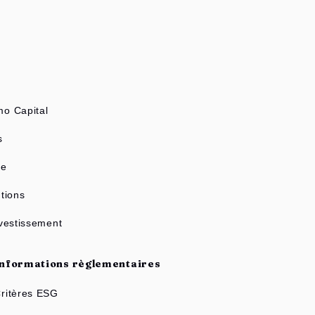
s
o Capital
s
ne
tions
nvestissement
Informations règlementaires
ritères ESG