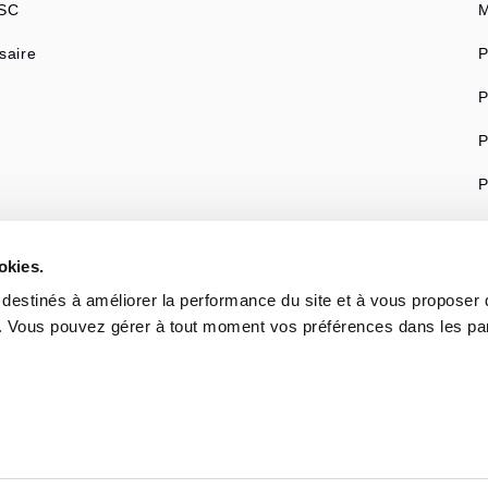
 SC
M
saire
P
P
P
P
res sites du groupe Advenis
okies.
nis Groupe
s destinés à améliorer la performance du site et à vous proposer
. Vous pouvez gérer à tout moment vos préférences dans les p
nis Germany
nis Gestion Privée
nis Real Estate Solutions