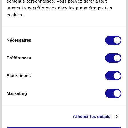
contenus personnalisés. Vous pouvez gérer à tout
Accueil
moment vos préférences dans les paramétrages des
cookies.
Devenir partenaire
Nous contacter
Mon espace associé
Sélection
Mon espace partenaires
Nécessaires
du
consentement
A propos
Préférences
Qui sommes-nous ?
Notre stratégie
Statistiques
Nos engagements
Notre équipe
Marketing
Nos solutions d’investissement
SCPI Eden
Afficher les détails
SCPI Eurovalys
SCPI Elialys