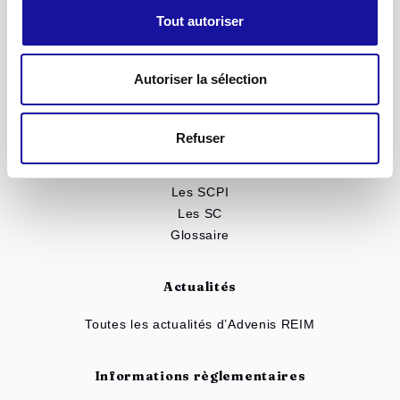
SC Advenis Immo Capital
Tout autoriser
SCPI Renovalys
Notre patrimoine
Autoriser la sélection
Toutes nos solutions
Simulateur d'investissement
Refuser
Mieux comprendre
Les SCPI
Les SC
Glossaire
Actualités
Toutes les actualités d’Advenis REIM
Informations règlementaires