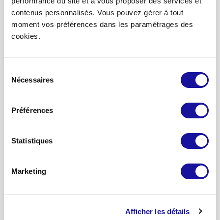
performance du site et à vous proposer des services et
contenus personnalisés. Vous pouvez gérer à tout
moment vos préférences dans les paramétrages des
Accueil
cookies.
Devenir partenaire
Nous contacter
Sélection
Mon espace associé
Nécessaires
du
Mon espace partenaires
consentement
Préférences
A propos
Qui sommes-nous ?
Statistiques
Notre stratégie
Nos engagements
Notre équipe
Marketing
Nos solutions d’investissement
Afficher les détails
SCPI Eden