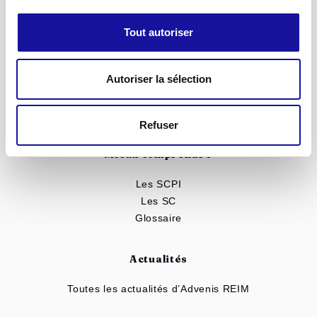
SCPI Eurovalys
SCPI Elialys
Tout autoriser
SC Advenis Immo Capital
SCPI Renovalys
Autoriser la sélection
Notre patrimoine
Toutes nos solutions
Simulateur d'investissement
Refuser
Mieux comprendre
Les SCPI
Les SC
Glossaire
Actualités
Toutes les actualités d’Advenis REIM